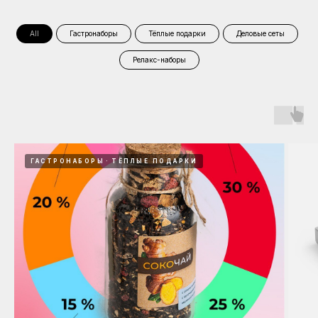
All
Гастронаборы
Тёплые подарки
Деловые сеты
Релакс-наборы
ГАСТРОНАБОРЫ
ТЁПЛЫЕ ПОДАРКИ