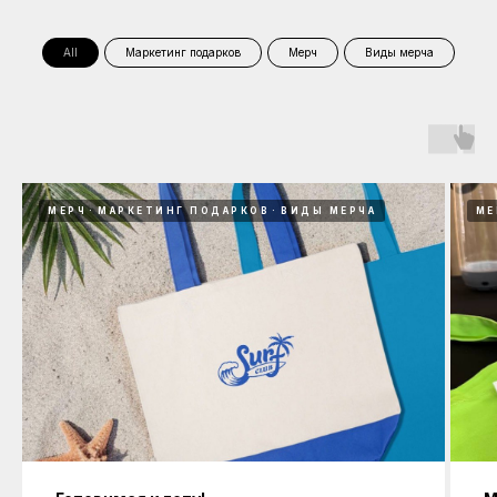
All
Маркетинг подарков
Мерч
Виды мерча
МЕРЧ
МАРКЕТИНГ ПОДАРКОВ
ВИДЫ МЕРЧА
МЕ