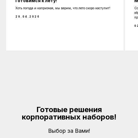
Готовимся к лету!
М
Хоть погода и капризная, мы верим, что лето скоро наступит!
Со
об
29.04.2026
пр
0
Готовые решения
корпоративных наборов!
Выбор за Вами!