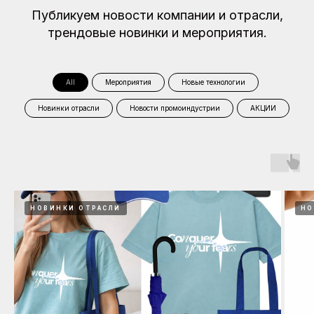
Публикуем новости компании и отрасли,
трендовые новинки и мероприятия.
All
Мероприятия
Новые технологии
Новинки отрасли
Новости промоиндустрии
АКЦИИ
НОВИНКИ ОТРАСЛИ
НО