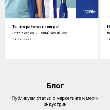
То, что работает всегда!
Н
Лукбуки этой весны — самый рабочий мерч!
Но
29.04.2026
2
Блог
Публикуем статьи о маркетинге и мерч-
индустрии