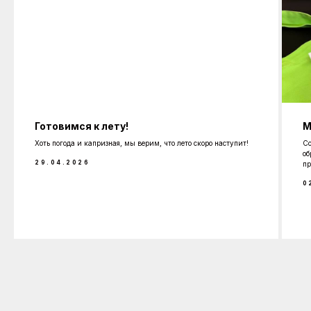
Готовимся к лету!
М
Хоть погода и капризная, мы верим, что лето скоро наступит!
Со
об
29.04.2026
пр
0