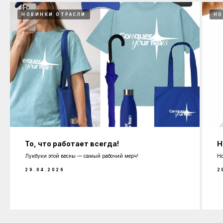
НОВИНКИ ОТРАСЛИ
НО
То, что работает всегда!
Н
Лукбуки этой весны — самый рабочий мерч!
Но
29.04.2026
2