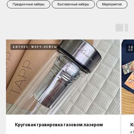
Праздничные наборы
Выставочные наборы
Мероприятия
БИЗНЕС
МЕРЧ-КЕЙСЫ
ЗД
СО
Круговая гравировка газовом лазером
К
к 