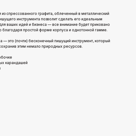
 из спрессованного графита, облеченный в металлический
пишущего инструмента позволит сделать его идеальным
ля ваших идей и бизнеса — все внимание будет приковано
о благодаря простой форме корпуса и однотонной гамме.
а — это (почти) бесконечный пишущий инструмент, который
 сохранив этим немало природных ресурсов.
робочке
ных карандашей
м