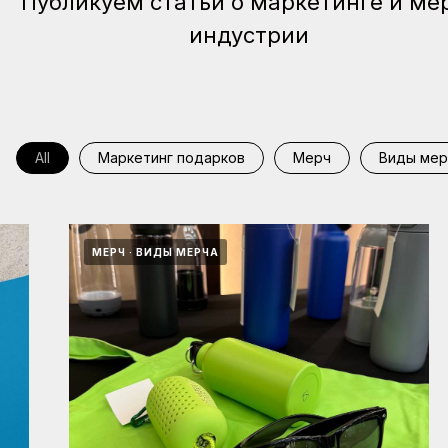
Публикуем статьи о маркетинге и ме
индустрии
All
Маркетинг подарков
Мерч
Виды мер
МЕРЧ
ВИДЫ МЕРЧА