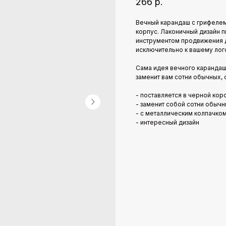
266
р.
Вечный карандаш с грифелем
корпус. Лаконичный дизайн 
инструментом продвижения д
исключительно к вашему лог
Сама идея вечного карандаш
заменит вам сотни обычных,
- поставляется в черной ко
- заменит собой сотни обыч
- с металлическим колпачко
- интересный дизайн