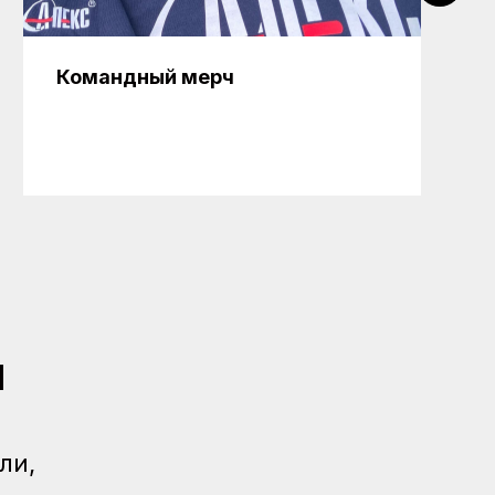
Командный мерч
и
ли,