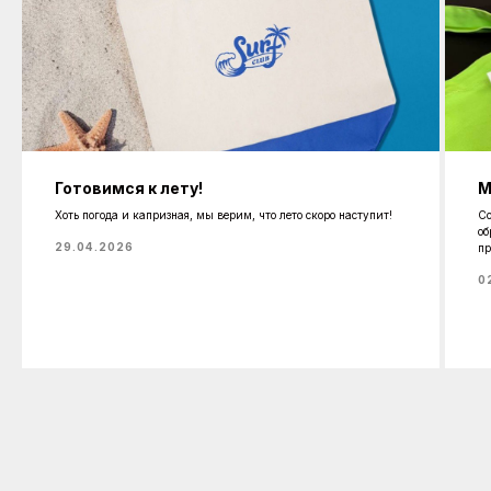
Готовимся к лету!
М
Хоть погода и капризная, мы верим, что лето скоро наступит!
Со
об
29.04.2026
пр
0