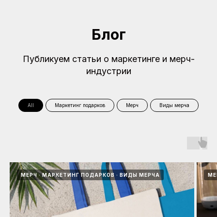
Блог
Публикуем статьи о маркетинге и мерч-
индустрии
All
Маркетинг подарков
Мерч
Виды мерча
МЕРЧ
МАРКЕТИНГ ПОДАРКОВ
ВИДЫ МЕРЧА
МЕ