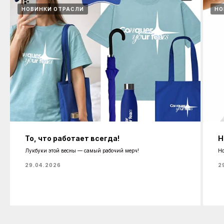
НОВИНКИ ОТРАСЛИ
НО
То, что работает всегда!
Н
Лукбуки этой весны — самый рабочий мерч!
Но
29.04.2026
2