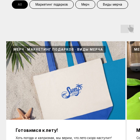
All
Маркетинг подарков
Мерч
Виды мерча
МЕРЧ
МАРКЕТИНГ ПОДАРКОВ
ВИДЫ МЕРЧА
МЕ
Готовимся к лету!
М
Хоть погода и капризная, мы верим, что лето скоро наступит!
Со