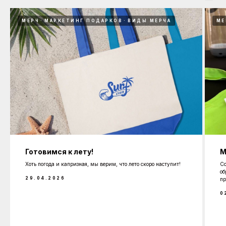
МЕРЧ
МАРКЕТИНГ ПОДАРКОВ
ВИДЫ МЕРЧА
МЕ
Готовимся к лету!
М
Хоть погода и капризная, мы верим, что лето скоро наступит!
Со
об
29.04.2026
пр
0