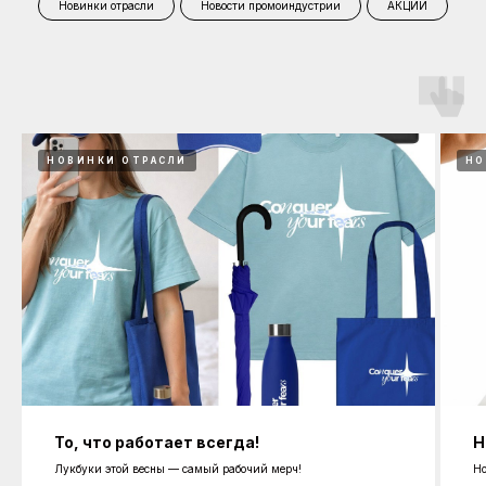
Новинки отрасли
Новости промоиндустрии
АКЦИИ
НОВИНКИ ОТРАСЛИ
НО
То, что работает всегда!
Н
Лукбуки этой весны — самый рабочий мерч!
Но