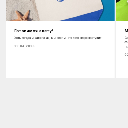
Готовимся к лету!
М
Хоть погода и капризная, мы верим, что лето скоро наступит!
Со
об
29.04.2026
пр
0