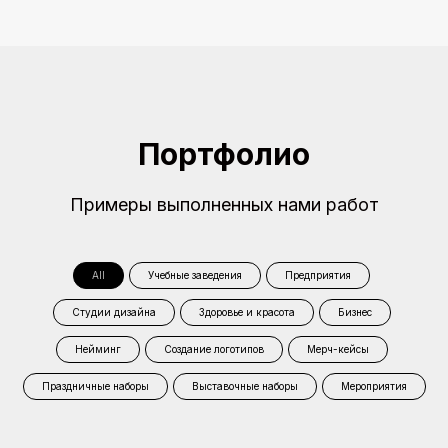
Портфолио
Примеры выполненных нами работ
All
Учебные заведения
Предприятия
Студии дизайна
Здоровье и красота
Бизнес
Нейминг
Создание логотипов
Мерч-кейсы
Праздничные наборы
Выставочные наборы
Мероприятия