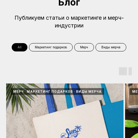
Блог
Публикуем статьи о маркетинге и мерч-
индустрии
All
Маркетинг подарков
Мерч
Виды мерча
МЕРЧ
МАРКЕТИНГ ПОДАРКОВ
ВИДЫ МЕРЧА
МЕ