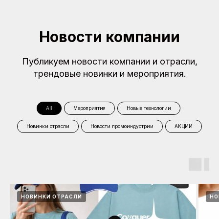
Новости компании
Публикуем новости компании и отрасли,
трендовые новинки и мероприятия.
All
Мероприятия
Новые технологии
Новинки отрасли
Новости промоиндустрии
АКЦИИ
НОВИНКИ ОТРАСЛИ
НО