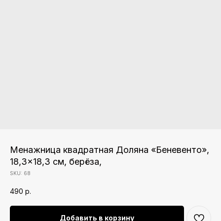
Менажница квадратная Доляна «Беневенто»,
18,3×18,3 см, берёза,
SKU:
68
490
р.
Добавить в корзину