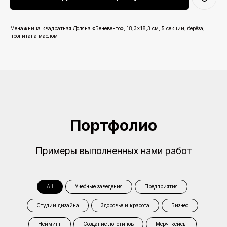
Менажница квадратная Доляна «Беневенто», 18,3×18,3 см, 5 секции, берёза,
пропитана маслом
Портфолио
Примеры выполненных нами работ
All
Учебные заведения
Предприятия
Студии дизайна
Здоровье и красота
Бизнес
Нейминг
Создание логотипов
Мерч-кейсы