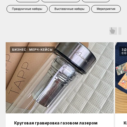
Праздничные наборы
Выставочные наборы
Мероприятия
БИЗНЕС
МЕРЧ-КЕЙСЫ
ЗД
СО
Круговая гравировка газовом лазером
К