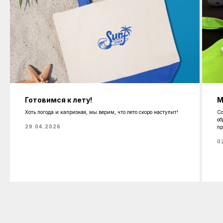
Готовимся к лету!
М
Хоть погода и капризная, мы верим, что лето скоро наступит!
Со
об
29.04.2026
пр
0