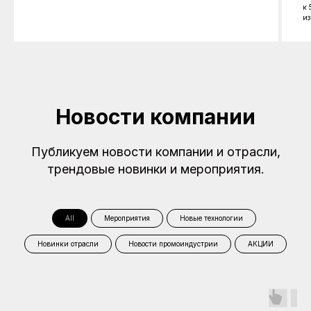
к 
из
Новости компании
Публикуем новости компании и отрасли,
трендовые новинки и мероприятия.
All
Мероприятия
Новые технологии
Новинки отрасли
Новости промоиндустрии
АКЦИИ