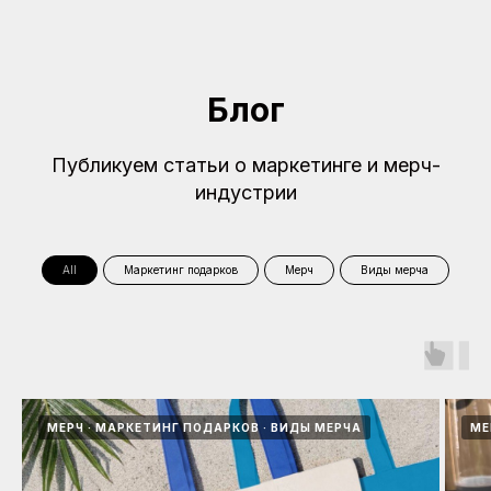
Блог
Публикуем статьи о маркетинге и мерч-
индустрии
All
Маркетинг подарков
Мерч
Виды мерча
МЕРЧ
МАРКЕТИНГ ПОДАРКОВ
ВИДЫ МЕРЧА
МЕ