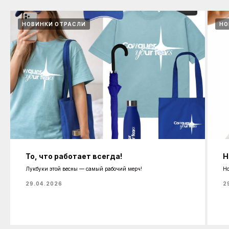
НОВИНКИ ОТРАСЛИ
НО
То, что работает всегда!
Н
Лукбуки этой весны — самый рабочий мерч!
Но
29.04.2026
2