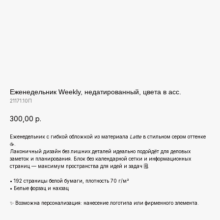
Еженедельник Weekly, недатированный, цвета в асс.
21171.10П
300,00
р.
Еженедельник с гибкой обложкой из материала
Latte
в стильном сером оттенке
☕.
Лаконичный дизайн без лишних деталей идеально подойдёт для деловых
заметок и планирования. Блок без календарной сетки и информационных
страниц — максимум пространства для идей и задач 🗒️.
• 192 страницы белой бумаги, плотность 70 г/м²
• Белые форзац и нахзац
✨ Возможна персонализация: нанесение логотипа или фирменного элемента.