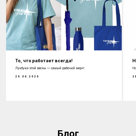
То, что работает всегда!
Н
Лукбуки этой весны — самый рабочий мерч!
Но
29.04.2026
2
Блог