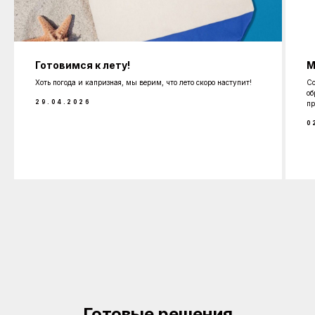
Готовимся к лету!
М
Хоть погода и капризная, мы верим, что лето скоро наступит!
Со
об
29.04.2026
пр
0
Готовые решения