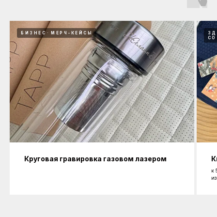
БИЗНЕС
МЕРЧ-КЕЙСЫ
ЗД
СО
Круговая гравировка газовом лазером
К
к 
из