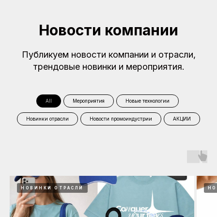
Новости компании
Публикуем новости компании и отрасли,
трендовые новинки и мероприятия.
All
Мероприятия
Новые технологии
Новинки отрасли
Новости промоиндустрии
АКЦИИ
НОВИНКИ ОТРАСЛИ
НО