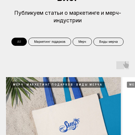
Публикуем статьи о маркетинге и мерч-
индустрии
All
Маркетинг подарков
Мерч
Виды мерча
МЕРЧ
МАРКЕТИНГ ПОДАРКОВ
ВИДЫ МЕРЧА
МЕ