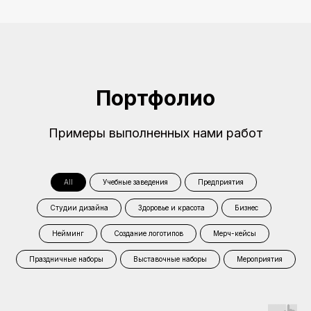
Портфолио
Примеры выполненных нами работ
All
Учебные заведения
Предприятия
Студии дизайна
Здоровье и красота
Бизнес
Нейминг
Создание логотипов
Мерч-кейсы
Праздничные наборы
Выставочные наборы
Мероприятия