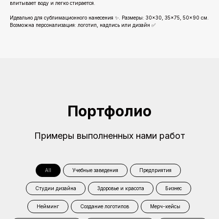
впитывает воду и легко стирается.
Идеально для сублимационного нанесения ✨. Размеры: 30×30, 35×75, 50×90 см.
Возможна персонализация: логотип, надпись или дизайн ✅
Портфолио
Примеры выполненных нами работ
All
Учебные заведения
Предприятия
Студии дизайна
Здоровье и красота
Бизнес
Нейминг
Создание логотипов
Мерч-кейсы