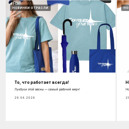
НОВИНКИ ОТРАСЛИ
НО
То, что работает всегда!
Н
Лукбуки этой весны — самый рабочий мерч!
Но
29.04.2026
2