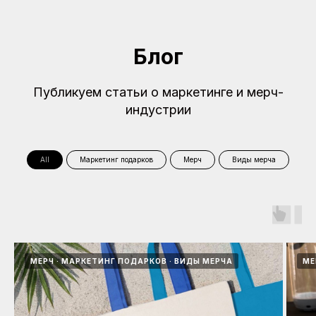
Блог
Публикуем статьи о маркетинге и мерч-
индустрии
All
Маркетинг подарков
Мерч
Виды мерча
МЕРЧ
МАРКЕТИНГ ПОДАРКОВ
ВИДЫ МЕРЧА
МЕ