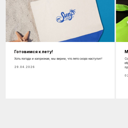
Готовимся к лету!
М
Хоть погода и капризная, мы верим, что лето скоро наступит!
Со
об
29.04.2026
пр
0