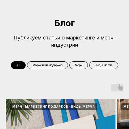
Блог
Публикуем статьи о маркетинге и мерч-
индустрии
All
Маркетинг подарков
Мерч
Виды мерча
МЕРЧ
МАРКЕТИНГ ПОДАРКОВ
ВИДЫ МЕРЧА
МЕ