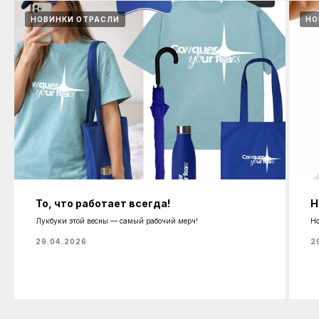
НОВИНКИ ОТРАСЛИ
НО
То, что работает всегда!
Н
Лукбуки этой весны — самый рабочий мерч!
Но
29.04.2026
2