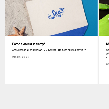
Готовимся к лету!
М
Хоть погода и капризная, мы верим, что лето скоро наступит!
Со
об
29.04.2026
пр
0