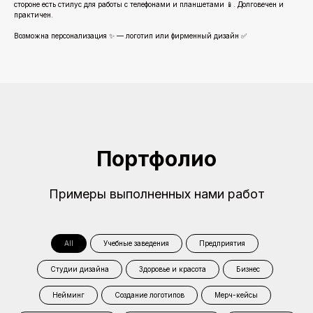
стороне есть стилус для работы с телефонами и планшетами 📱. Долговечен и
практичен.
Возможна персонализация ✨ — логотип или фирменный дизайн ✅
Портфолио
Примеры выполненных нами работ
All
Учебные заведения
Предприятия
Студии дизайна
Здоровье и красота
Бизнес
Нейминг
Создание логотипов
Мерч-кейсы