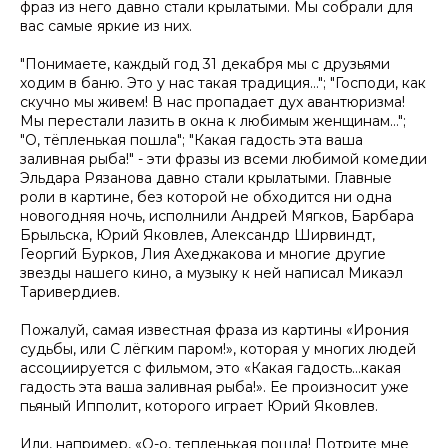
фраз из него давно стали крылатыми. Мы собрали для
вас самые яркие из них.
"Понимаете, каждый год 31 декабря мы с друзьями
ходим в баню. Это у нас такая традиция…"; "Господи, как
скучно мы живем! В нас пропадает дух авантюризма!
Мы перестали лазить в окна к любимым женщинам…";
"О, тёпленькая пошла"; "Какая гадость эта ваша
заливная рыба!" - эти фразы из всеми любимой комедии
Эльдара Рязанова давно стали крылатыми. Главные
роли в картине, без которой не обходится ни одна
новогодняя ночь, исполнили Андрей Мягков, Барбара
Брыльска, Юрий Яковлев, Александр Ширвиндт,
Георгий Бурков, Лия Ахеджакова и многие другие
звезды нашего кино, а музыку к ней написал Микаэл
Таривердиев.
Пожалуй, самая известная фраза из картины «Ирония
судьбы, или С лёгким паром!», которая у многих людей
ассоциируется с фильмом, это «Какая гадость...какая
гадость эта ваша заливная рыба!». Ее произносит уже
пьяный Ипполит, которого играет Юрий Яковлев.
Или, например, «О-о, тепленькая пошла! Потрите мне