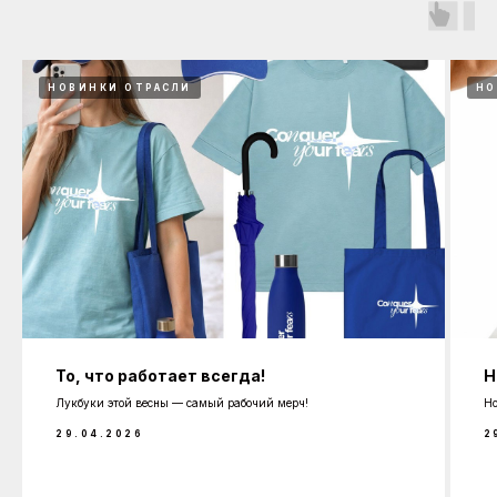
НОВИНКИ ОТРАСЛИ
НО
То, что работает всегда!
Н
Лукбуки этой весны — самый рабочий мерч!
Но
29.04.2026
2