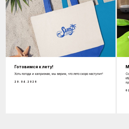
Готовимся к лету!
М
Хоть погода и капризная, мы верим, что лето скоро наступит!
Со
об
29.04.2026
пр
0