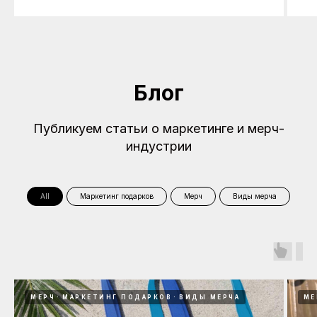
Блог
Публикуем статьи о маркетинге и мерч-
индустрии
All
Маркетинг подарков
Мерч
Виды мерча
МЕРЧ
МАРКЕТИНГ ПОДАРКОВ
ВИДЫ МЕРЧА
МЕ