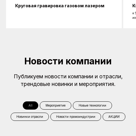
Круговая гравировка газовом лазером
К
к 
из
Новости компании
Публикуем новости компании и отрасли,
трендовые новинки и мероприятия.
All
Мероприятия
Новые технологии
Новинки отрасли
Новости промоиндустрии
АКЦИИ