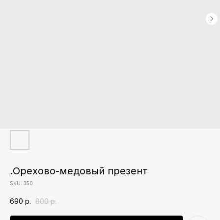
.Орехово-медовый презент
SKU:
350
690
р.
800
р.