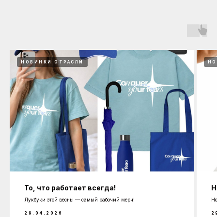
НОВИНКИ ОТРАСЛИ
НО
То, что работает всегда!
Н
Лукбуки этой весны — самый рабочий мерч!
Но
29.04.2026
2