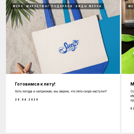
МЕРЧ
МАРКЕТИНГ ПОДАРКОВ
ВИДЫ МЕРЧА
МЕ
Готовимся к лету!
М
Хоть погода и капризная, мы верим, что лето скоро наступит!
Со
об
29.04.2026
пр
0