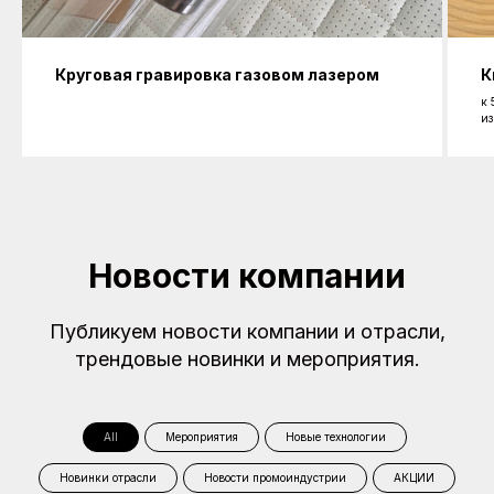
Круговая гравировка газовом лазером
К
к 
из
Новости компании
Публикуем новости компании и отрасли,
трендовые новинки и мероприятия.
All
Мероприятия
Новые технологии
Новинки отрасли
Новости промоиндустрии
АКЦИИ