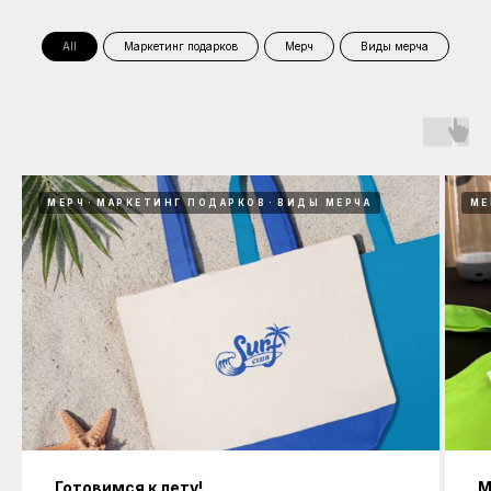
All
Маркетинг подарков
Мерч
Виды мерча
МЕРЧ
МАРКЕТИНГ ПОДАРКОВ
ВИДЫ МЕРЧА
МЕ
Готовимся к лету!
М