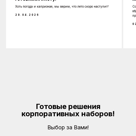
Хоть погода и капризная, мы верим, что лето скоро наступит!
Со
об
29.04.2026
пр
0
Готовые решения
корпоративных наборов!
Выбор за Вами!