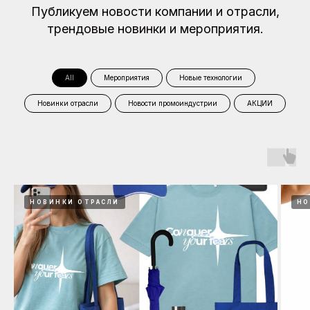
Публикуем новости компании и отрасли,
трендовые новинки и мероприятия.
All
Мероприятия
Новые технологии
Новинки отрасли
Новости промоиндустрии
АКЦИИ
НОВИНКИ ОТРАСЛИ
НО