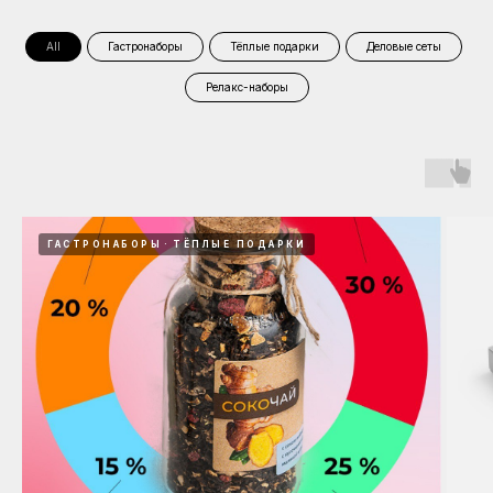
All
Гастронаборы
Тёплые подарки
Деловые сеты
Релакс-наборы
ГАСТРОНАБОРЫ
ТЁПЛЫЕ ПОДАРКИ