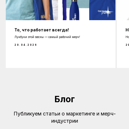
То, что работает всегда!
Н
Лукбуки этой весны — самый рабочий мерч!
Но
29.04.2026
2
Блог
Публикуем статьи о маркетинге и мерч-
индустрии